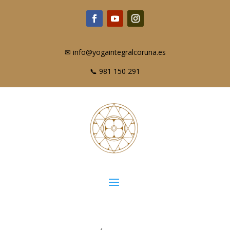
✉ info@yogaintegralcoruna.es
📞 981 150 291