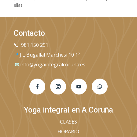
ellas...
Entradas siguientes »
Contacto
📞
981 150 291
📍
J.L Bugallal Marchesi 10 1º
✉
info@yogaintegralcoruna.es.
Yoga integral en A Coruña
CLASES
HORARIO