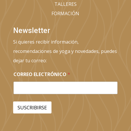
TALLERES
FORMACIÓN
Newsletter
Si quieres recibir información,
recomendaciones de yoga y novedades, puedes
dejar tu correo:
C
CORREO ELECTRÓNICO
*
O
R
R
E
O
E
SUSCRIBIRSE
L
E
C
T